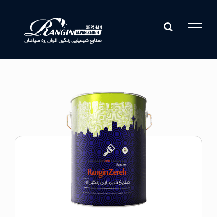
Ski
t
conten