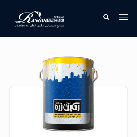
Ski
t
conten