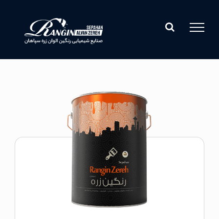
Ski
t
conten