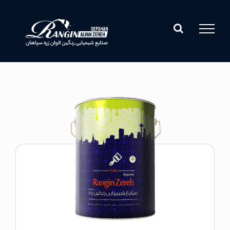
Ski
t
conten