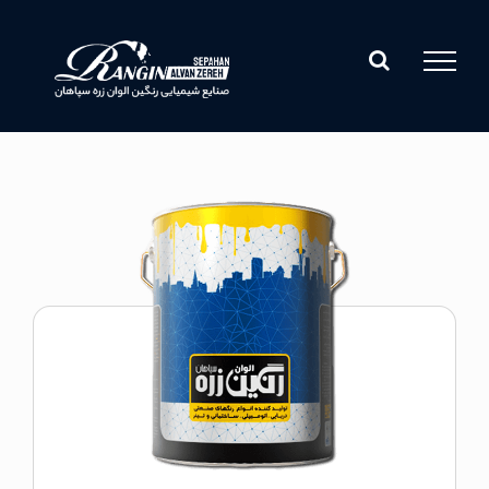
Ski
t
conten