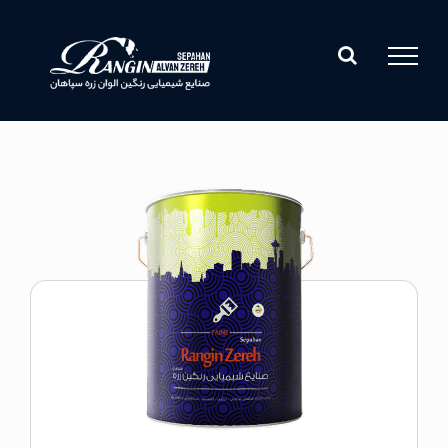
Ski
t
conten