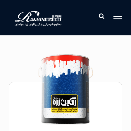
Ski
t
conten