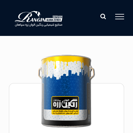
Ski
t
conten