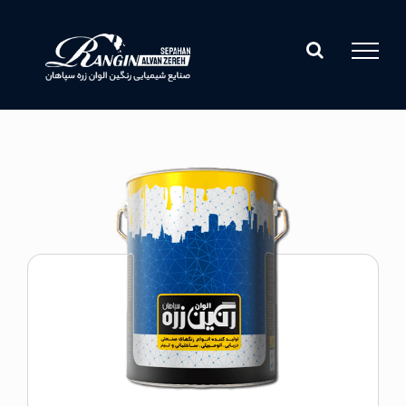
Ski
t
conten