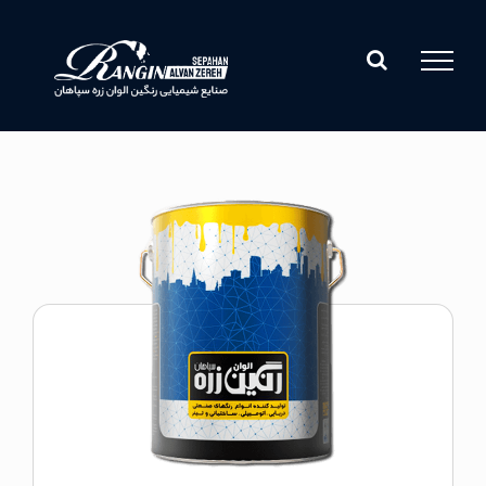
Ski
t
conten