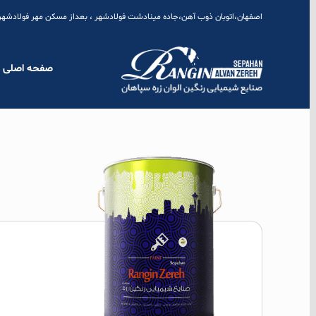
Skip
اصفهان،اتوبان ذوب آهن،جاده مینادشت فولادشهر ، بعداز مسکن مهر فولادشهر،شهرک صنعتی نجف آباد 2 ، میدان ک
to
content
صفحه اصلی