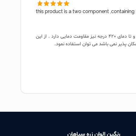
this product is a two component ,containing 
این محصول یک پوشش دو جزیی با درصد پایین پودر زینک بوده و مقاومت بالایی در برابر عوامل سایش و خوردگی داشته و تا دمای 420 درجه نیز مقاومت دمایی دارد . از این
ان پذیر نمی باشد می توان استفاده نمود.
رنگین الوان زره سپاهان