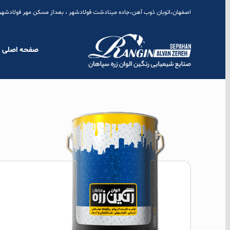
Skip
اصفهان،اتوبان ذوب آهن،جاده مینادشت فولادشهر ، بعداز مسکن مهر فولادشهر،شهرک صنعتی نجف آباد 2 ، میدان ک
to
content
صفحه اصلی