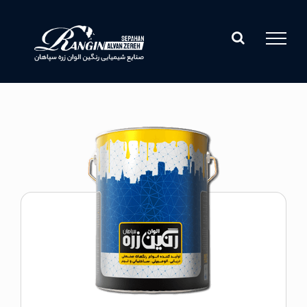
Ski
t
conten