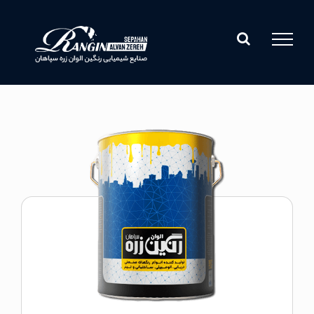
Ski
t
conten