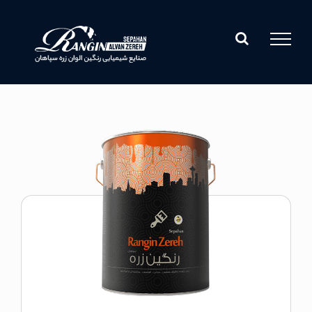
Ski
t
conten